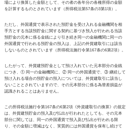
場により換算した金額として、その者の各年分の各種所得の金額
を計算するものとされています（所得税法第57条の3第1項）。
ただし、外国通貨で表示された預貯金を受け入れる金融機関を相
手方とする当該預貯金に関する契約に基づき預入が行われる当該
預貯金の元本に係る金銭により引き続き同一の金融機関に同一の
外国通貨で行われる預貯金の預入は、上記の外貨建取引には該当
しないものとされています（所得税法施行令第167条の6第2項）。
したがって、外貨建預貯金として預け入れていた元本部分の金銭
につき、① 同一の金融機関に、② 同一の外国通貨で、③ 継続して
預け入れる場合の預貯金の預入については、外貨建取引に該当し
ないこととされていますので、その元本部分に係る為替差損益が
認識されることはありません。
この所得税法施行令第167条の6第2項《外資建取引の換算》の規定
は、外貨建預貯金の預入及び払出が行われたとしても、その元本
部分に関しては、同一の外国通貨で預入及び払出が行われる限
り、その金額に増減はなく、実質的には外国通貨を保有し続けて