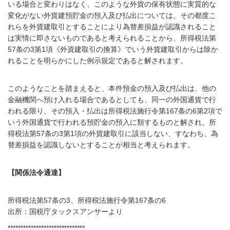
いる場合と変わりはなく、このような外貨の保有状態に実質的な
変化がない外貨建預貯金の預入及び払出については、その都度こ
れらを外貨建取引とすることにより為替差損益が認識されること
は実情に即さないものであると考えられることから、所得税法第
57条の3第1項《外資建取引の換算》でいう外貨建取引からは除か
れることを明らかにした例示規定であると解されます。
このようなことを踏まえると、本件預金の預入及び払出は、他の
金融機関へ預け入れる場合であるとしても、同一の外国通貨で行
われる限り、その預入・払出は所得税法施行令第167条の6第2項で
いう外国通貨で行われる預貯金の預入に類するものと解され、所
得税法第57条の3第1項の外貨建取引に該当しない、すなわち、為
替差損益を認識しないとすることが相当と考えられます。
【関係法令通達】
所得税法第57条の3、所得税法施行令第167条の6
出所：国税庁タックスアンサーより
******************************